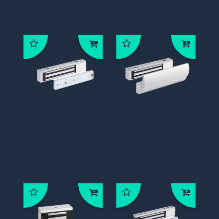
17SSMDT
17ZLC Maasland
Maasland
Z+L steun met
magneet
afdekkap voor
opbouw
17SSMDT