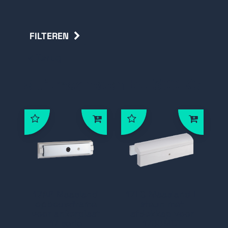
FILTEREN
Terug
Sluitmagneten tot 300 KG
17AP Maasland
17LC Maasland L
opbouwframe
steun met
voor ankerplaat
afdekkap voor
17 serie
17SSMDT