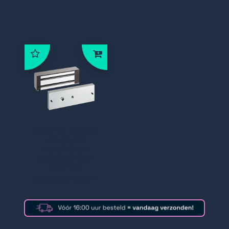
38WPM Elektro
magneet
waterdicht
opbouw 12V-
24V DC
spoelsignalerin