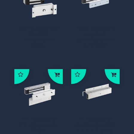
3WPU, Magneet
7SSM Maasland
12-24V,
magneet
houdkracht
spoelsignalerin
36Kg.
g 12-24V
7ZL Maasland
7L Maasland
Z+L steun voor
montageprofiel
7SSM
L t.b.v. 7 serie