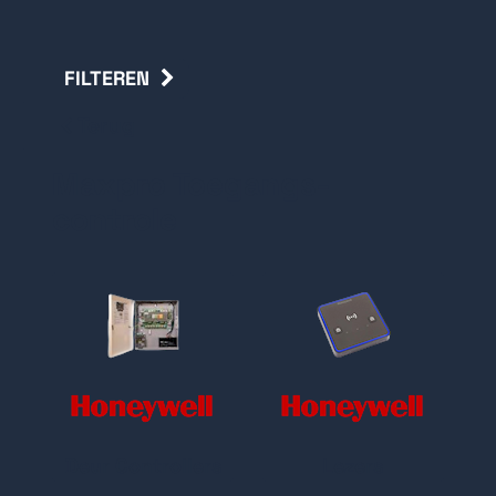
FILTEREN
Terug
Maxpro Toegangs-
controle
Deur Controllers
Lezers