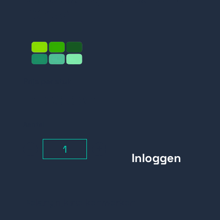
DC 1,5A
Prijs per stuk
Inloggen
Aantal
-
+
Belangrijkste kenmerken: