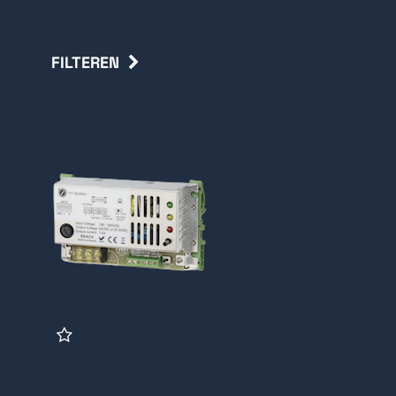
FILTEREN
Terug
PS2415D Maasland
Netvoeding DIN Rail 24V