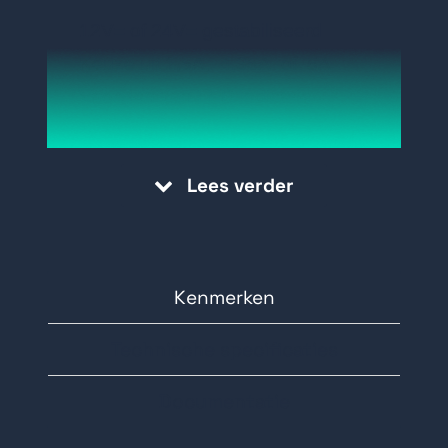
12V= of 24V= gestabiliseerd
Keuze uit 1,5A, 4,35A of 5A
Voorzien van LED indicatie
Met aansluiting voor
noodstroomvoorziening
Lees verder
1,5A en 5A model voorzien van
keuzeschakelaar voor 12V of 13.8V
Kenmerken
Technische specificaties
Documentatie