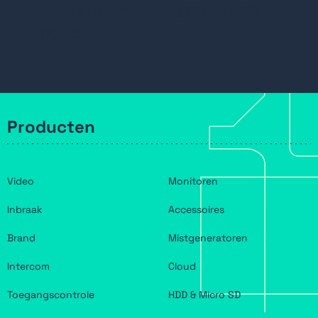
Maasland Netvoeding DIN Rail 24V
DC 1,5A
Producten
Video
Monitoren
Inbraak
Accessoires
Brand
Mistgeneratoren
Intercom
Cloud
Toegangscontrole
HDD & Micro SD