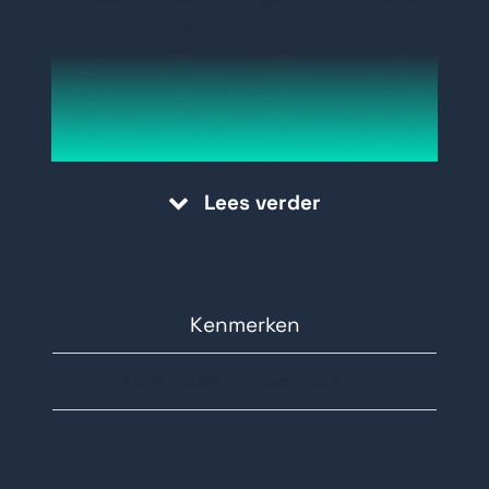
wandsteunen
Afmetingen: 127 mm × 46 mm ×
250 mm
Gewicht: 1480 g
Materiaal: roestvrij staal
Lees verder
Kleur: wit
Kenmerken
Technische specificaties
Documentatie