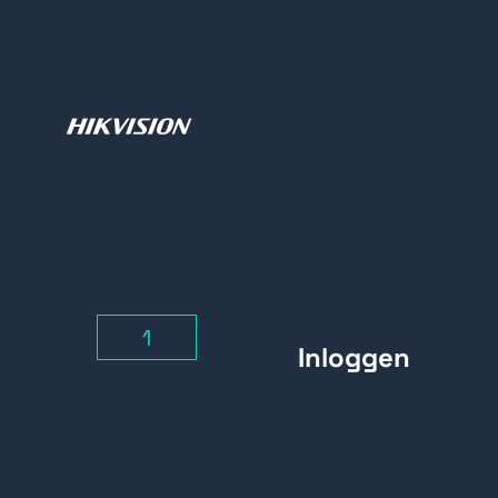
wit
Prijs per stuk
Inloggen
Aantal
-
+
Geschikte modellen:
paalmontagebeugel t.b.v hikvision