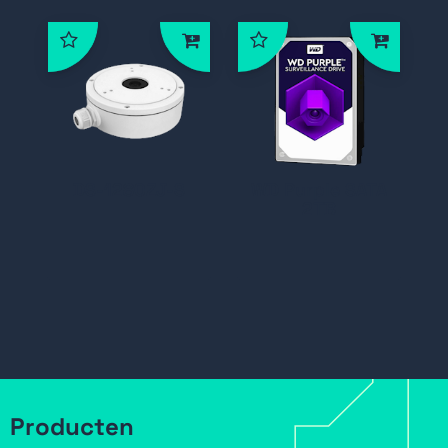
DS-1280ZJ-S
WD Purple SATA
2TB
Producten