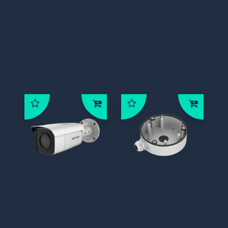
Hikvision DS-1275ZJ-SUS Vertical
pole mount
Klanten die dit product
bestelden, bestelden ook:
DS-
DS-1280ZJ-
2CD2T65FWD-I8
DM21
6MP, 6mm, 80m
IR, WDR, Ultra
Low Light