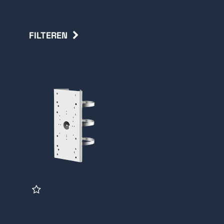
FILTEREN
Terug
DS-1275ZJ-SUS, Hikvision
mastklem roestvrij staal,