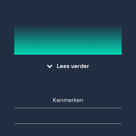
5 MP domecamera
Gemotoriseerde varifocale lens van
2,7 mm tot 13,5 mm
Tot 40 m IR-afstand voor heldere
nachtopnamen
Water- en stofbestendig (IP67) en
Lees verder
vandaalbestendig (IK10)
PoC power over Coax
Kenmerken
Technische specificaties
Documentatie