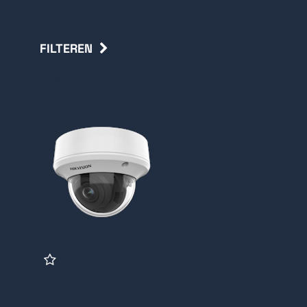
FILTEREN
Terug
DS-2CE5AH0T-VPIT3ZE
2.7-13.5MM, HD-TVI 5MP