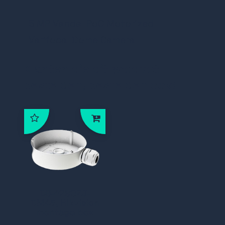
5 MP Vandal PoC Motorized
Varifocal Dome Camera
Klanten die dit product
bestelden, bestelden ook:
DS-1280ZJ-
DM45, Hikvision
montage box