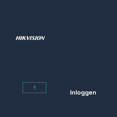
Dome POC, Varifocal 2.7-
13.5mm
Prijs per stuk
Inloggen
Aantal
-
+
Belangrijke kenmerken