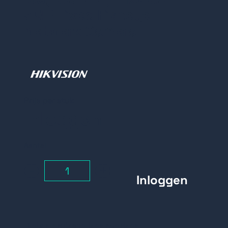
5MP Fixed Fisheye
Netwerk Camera
Prijs per stuk
Inloggen
Aantal
-
+
Belangrijkste kenmerken: