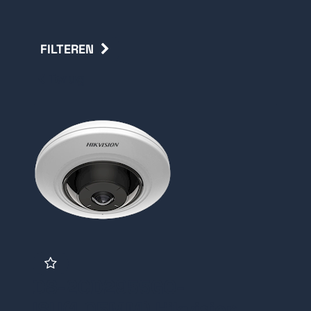
FILTEREN
Terug
DS-2CD2955G0-
ISU(1.05MM) Hikvision