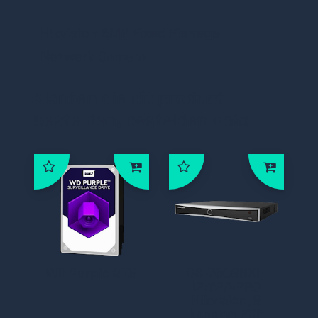
Hikvision 5MP Fixed Fisheye
Netwerk Camera
Klanten die dit product
bestelden, bestelden ook:
WD Purple 2TB
DS-7608NXI-
I2/8P/VPRO
Hikvision, 8
kanalen POE