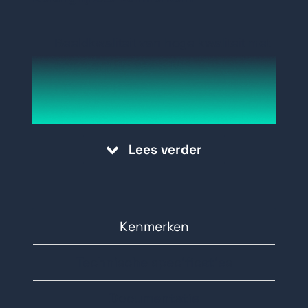
Beeldkwaliteit van hoge kwaliteit met
een resolutie van 5 MP
Efficiënte H.265+
compressietechnologie
180° fisheye-beeld
Lees verder
Helder beeld, zelfs bij sterk
tegenlicht, dankzij 120 dB True
WDR-technologie
Audio- en alarminterface beschikbaar
Kenmerken
Technische specificaties
Documentatie