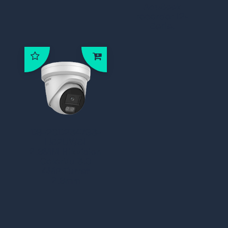
AcuSeek
recorder I2-
Serie.
DS-2CD2347G3-
LIS2UY/SL
2.8MM Hikvision
ColorVu 3.0
4MP Turret
2.8mm