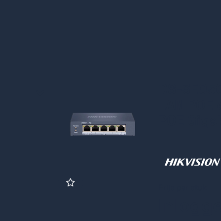
DS-3E050
LAN POE e
POE Giga
Prijs per stuk
Inlogg