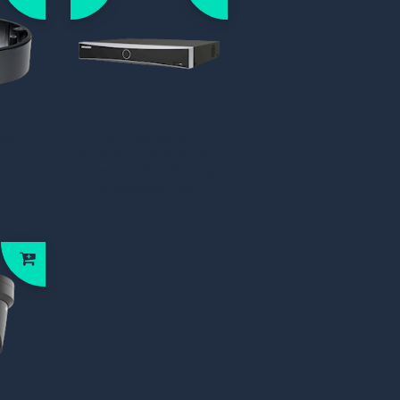
DM21
DS-7604NXI-
K1/4P(D) Hikvision
4-ch PoE K Series
AcuSense NVR