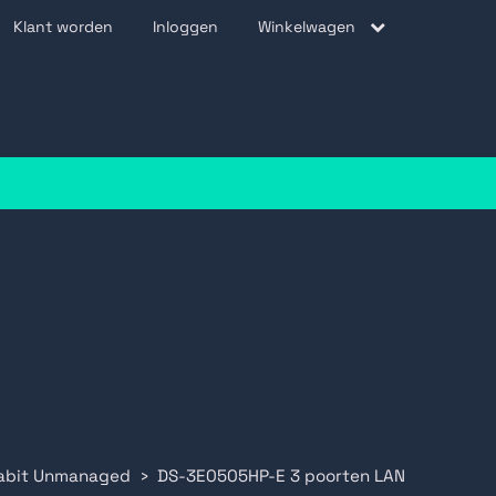
Klant worden
Inloggen
Winkelwagen
be
abit Unmanaged
DS-3E0505HP-E 3 poorten LAN