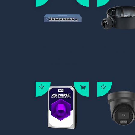
DS-3E0510HP-E 8
DS-1280ZJ-
poorten LAN POE
BLACK
Gigabit
unmanaged