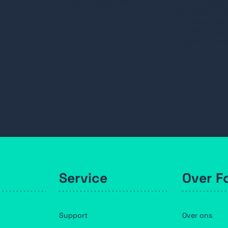
WD Purple SATA
DS-2CD238
2TB
LIS2UY/SL 2.
Hikvision Co
3.0 8MP Tur
2,8mm, zw
Service
Over F
Support
Over ons