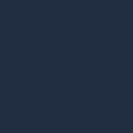
Bekabeling
Switches
100Mbps Managed
100Mbps Unmanaged
Gigabit Managed
Gigabit Unmanaged
Outdoor Wireless Bridge
Patchkasten 19 inch
Hikvision Software
Montage Boxen
Beugels
Accessoires
Ajax Systems