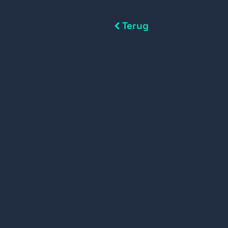
Terug
5HP-E 3 poorten
n 1 poort LAN Hi-
bit unmanaged
en