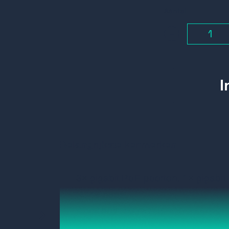
Aantal
-
Belangrijkste kenmerken:
3× gigabit PoE-poorten, 1× gigabit
RJ45-poort.
IEEE 802.3at / af / bt-standaard v
PoE-uitgang).