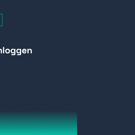
+
 Hi-PoE-poort en 1× gigabit
oor Hi-PoE-poort (max. 60W