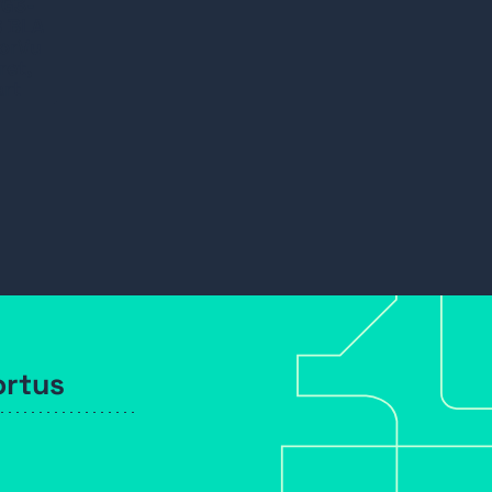
7G3-
8 BLA
lorVu
ret,
art
ortus