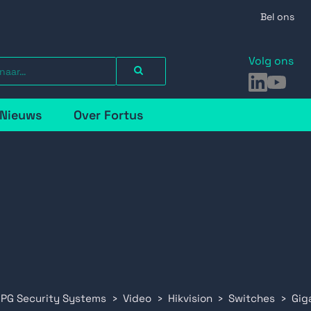
Bel ons
Volg ons
LinkedIn
YouTu
Nieuws
Over Fortus
 PG Security Systems
Video
Hikvision
Switches
Gig