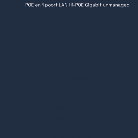
POE en 1 poort LAN Hi-POE Gigabit unmanaged
Filteren
Filteren
Hikvision
sluiten
IP Pro Series
IP Value Series
HD over Coax
Special Solutions
DVR
NVR
UPS
Audio Solutions