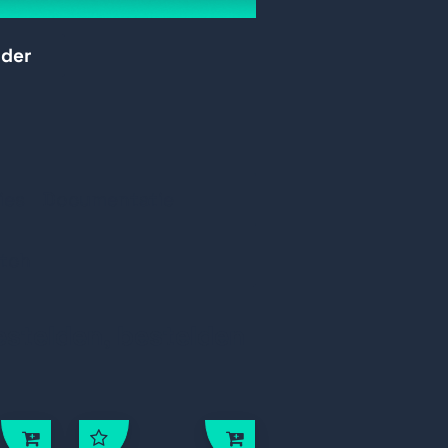
 PoE-poorten (max. 30W PoE-
rder
02.3x en IEEE 802.3ab
r PoE-poorten.
tot 300m.
ies
Documentatie
niet reageren automatisch te
itch
ging te verbeteren.
estelden, bestelden
ator.