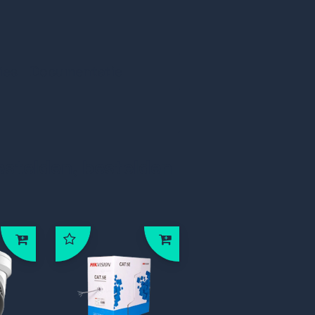
ws Server en Linux
101.6mm x 26.1mm
ies
Documentatie
estelden, bestelden