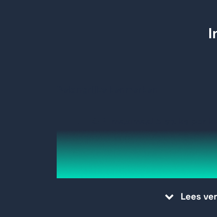
Belangrijke kenmerken
LET OP: maximaal 5 stuks per kl
Geschikt voor Hikvision 96-Serie 
o.a. de NX Multibox (niet compa
Capaciteit 1 TB
Cachegrootte 128 MB
Lees ve
Interface SATA