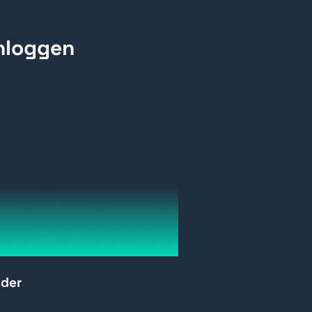
ant
recorders (i.v.m. RAID) en
tible met PGS-NX2)
rder