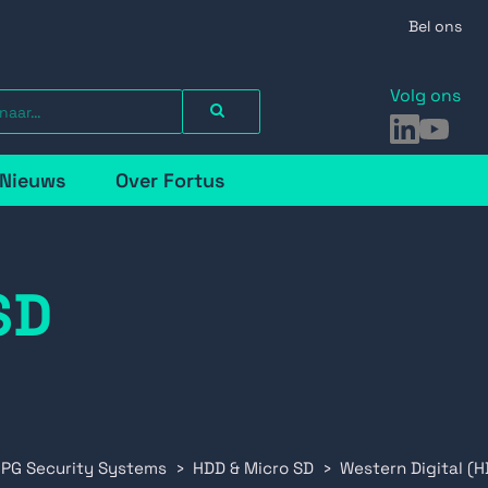
Bel ons
Volg ons
LinkedIn
YouTu
Nieuws
Over Fortus
SD
 PG Security Systems
HDD & Micro SD
Western Digital (H