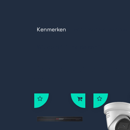
Disk Speed (RPM) 7200rpm
Compatibel met Windows, Windo
Afmetingen (L x W x H)147mm x 
Kenmerken
Technische specificat
WD gold 1TB harde schijf
Klanten die dit product b
ook: