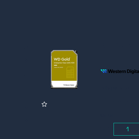
WD Gold 
Prijs per stuk
Inlogg
Aantal
-