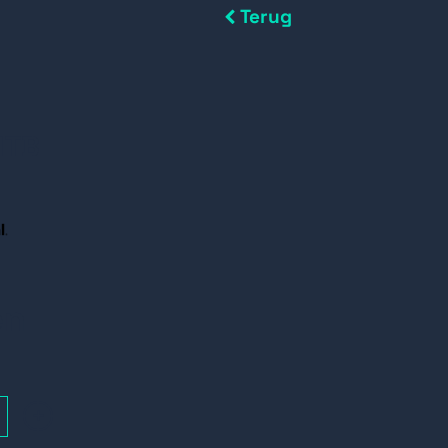
Terug
1TB
en
+