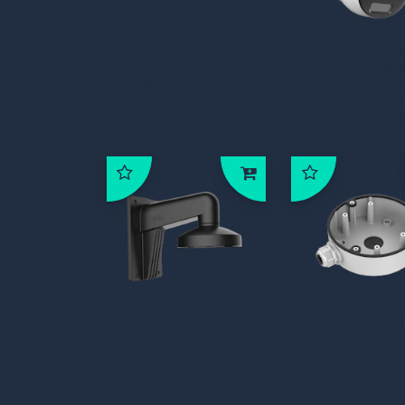
NX MULTIBOX 8P
DS-2CD2346
VMS NVR incl. 4x
IU 2.8M
NX camera
Hikvisio
licentie
Goldlabel 2.
Exir Dome 2
DS-1473ZJ-155
DS-1280ZJ-
BLACK