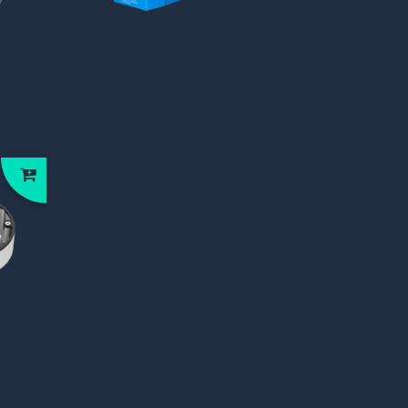
G2H-
DS-1LN5E-E/E,
M
CAT5E kabel,
n
0.45mm, 305m,
0 4MP
CPR gekeurd
.8mm
DM21