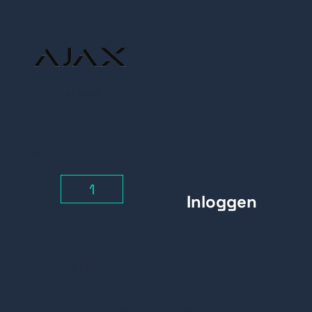
Prijs per stuk
Inloggen
Aantal
-
+
Belangrijkste kenmerken:
Complete set Ajax Jeweller