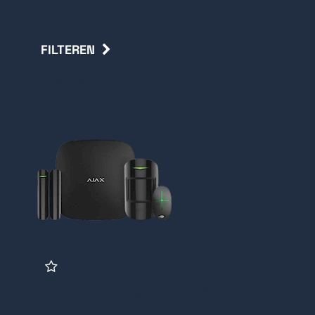
FILTEREN
Terug
38169 Baseline StarterKit
zwart