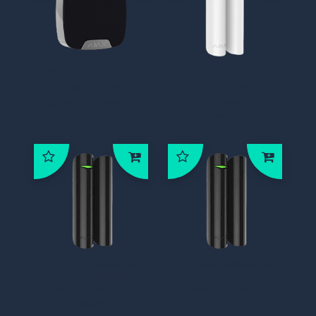
38110 Baseline
38101 Baseline
HomeSiren
DoorProtect
Jeweller zwart
Plus Jeweller
wit
38100 Baseline
38098 Baseline
DoorProtect
DoorProtect
Plus Jeweller
Jeweller zwart
zwart